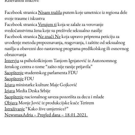
Relevantni linkovi:
Facebook stranica
Nisam tražila
putem koje umetnice iz regiona dele
svoje traume i iskustva
Facebook stranica
Verujem ti
koja se zalaže za verovanje
svedočanstvima žena koje su preživele seksualno nasilje
Facebook stranica
Ne znači Ne
koja upravo priprema peticiju za
uvođenje metoda prepoznavanja, reagovanja, i zaštite od seksualnog
nasilja u obavezni deo nastavnog programa predškolskog ili osnovnog
obrazovanja
Intervju
sa psihološkinjom Tanjom Ignjatović iz Autonomnog
ženskog centra o tome “zašto nije ranije prijavila”
Saopštenje
studentskog parlamenta FDU
Saopštenje
FDU
Izjava
ministarke kulture Maje Gojković
Izjava
Media Deska Srbije
Saopštenje
nacionalnog saveza pozorišta za decu i mlade
Objava
Monje Jović iz produkcijske kuće Terirem
Istraživanje
“Kako žive umjetnice?”
NewsmaxAdria – Pregled dana – 18.01.2021.