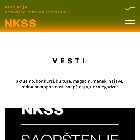
Asocijacija
Nezavisna kulturna scena Srbije
VESTI
aktuelno
konkursi
kultura
magacin
manek
najave
rodna ravnopravnost
saopštenja
uncategorized