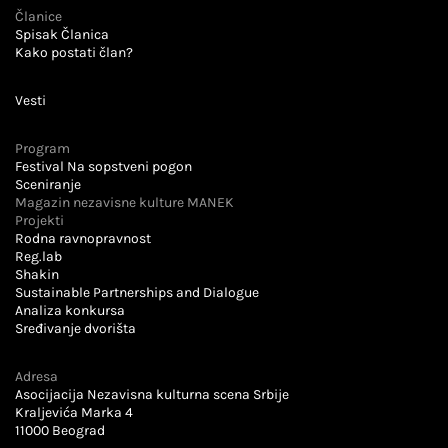
Članice
Spisak Članica
Kako postati član?
Vesti
Program
Festival Na sopstveni pogon
Sceniranje
Magazin nezavisne kulture MANEK
Projekti
Rodna ravnopravnost
Reg.lab
Shakin
Sustainable Partnerships and Dialogue
Analiza konkursa
Sređivanje dvorišta
Adresa
Asocijacija Nezavisna kulturna scena Srbije
Kraljevića Marka 4
11000 Beograd