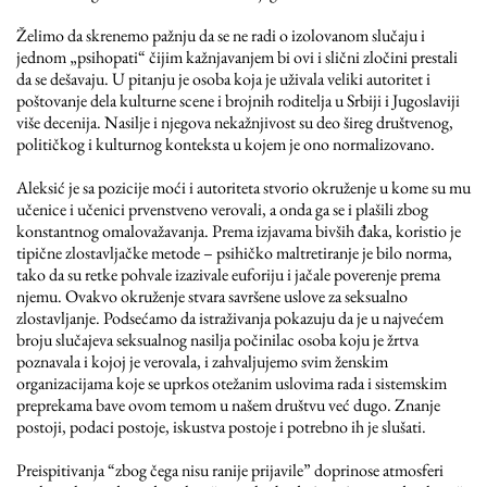
Želimo da skrenemo pažnju da se ne radi o izolovanom slučaju i
jednom „psihopati“ čijim kažnjavanjem bi ovi i slični zločini prestali
da se dešavaju. U pitanju je osoba koja je uživala veliki autoritet i
poštovanje dela kulturne scene i brojnih roditelja u Srbiji i Jugoslaviji
više decenija. Nasilje i njegova nekažnjivost su deo šireg društvenog,
političkog i kulturnog konteksta u kojem je ono normalizovano.
Aleksić je sa pozicije moći i autoriteta stvorio okruženje u kome su mu
učenice i učenici prvenstveno verovali, a onda ga se i plašili zbog
konstantnog omalovažavanja. Prema izjavama bivših đaka, koristio je
tipične zlostavljačke metode – psihičko maltretiranje je bilo norma,
tako da su retke pohvale izazivale euforiju i jačale poverenje prema
njemu. Ovakvo okruženje stvara savršene uslove za seksualno
zlostavljanje. Podsećamo da istraživanja pokazuju da je u najvećem
broju slučajeva seksualnog nasilja počinilac osoba koju je žrtva
poznavala i kojoj je verovala, i zahvaljujemo svim ženskim
organizacijama koje se uprkos otežanim uslovima rada i sistemskim
preprekama bave ovom temom u našem društvu već dugo. Znanje
postoji, podaci postoje, iskustva postoje i potrebno ih je slušati.
Preispitivanja “zbog čega nisu ranije prijavile” doprinose atmosferi