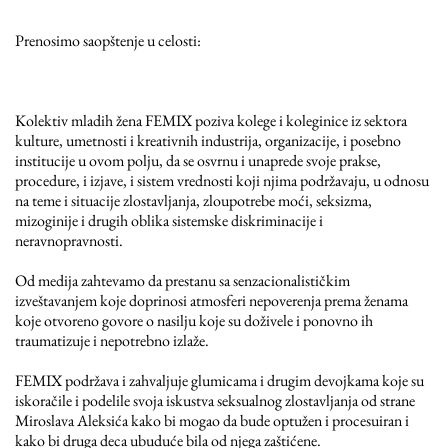
Prenosimo saopštenje u celosti:
Kolektiv mladih žena FEMIX poziva kolege i koleginice iz sektora
kulture, umetnosti i kreativnih industrija, organizacije, i posebno
institucije u ovom polju, da se osvrnu i unaprede svoje prakse,
procedure, i izjave, i sistem vrednosti koji njima podržavaju, u odnosu
na teme i situacije zlostavljanja, zloupotrebe moći, seksizma,
mizoginije i drugih oblika sistemske diskriminacije i
neravnopravnosti.
Od medija zahtevamo da prestanu sa senzacionalističkim
izveštavanjem koje doprinosi atmosferi nepoverenja prema ženama
koje otvoreno govore o nasilju koje su doživele i ponovno ih
traumatizuje i nepotrebno izlaže.
FEMIX podržava i zahvaljuje glumicama i drugim devojkama koje su
iskoračile i podelile svoja iskustva seksualnog zlostavljanja od strane
Miroslava Aleksića kako bi mogao da bude optužen i procesuiran i
kako bi druga deca ubuduće bila od njega zaštićene.