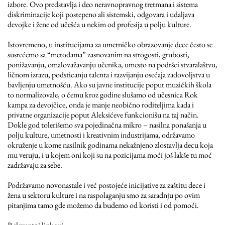
izbore. Ovo predstavlja i deo neravnopravnog tretmana i sistema
diskriminacije koji postepeno ali sistemski, odgovara i udaljava
devojke i žene od učešća u nekim od profesija u polju kulture.
Istovremeno, u institucijama za umetničko obrazovanje dece često se
susrećemo sa “metodama” zasnovanim na strogosti, grubosti,
ponižavanju, omalovažavanju učenika, umesto na podršci stvaralaštvu,
ličnom izrazu, podsticanju talenta i razvijanju osećaja zadovoljstva u
bavljenju umetnošću. Ako su javne institucije poput muzičkih škola
to normalizovale, o čemu kroz godine slušamo od učesnica Rok
kampa za devojčice, onda je manje neobično roditeljima kada i
privatne organizacije poput Aleksićeve funkcionišu na taj način.
Dokle god tolerišemo sva pojedinačna mikro – nasilna ponašanja u
polju kulture, umetnosti i kreativnim industrijama, održavamo
okruženje u kome nasilnik godinama nekažnjeno zlostavlja decu koja
mu veruju, i u kojem oni koji su na pozicijama moći još lakše tu moć
zadržavaju za sebe.
Podržavamo novonastale i već postojeće inicijative za zaštitu dece i
žena u sektoru kulture i na raspolaganju smo za saradnju po ovim
pitanjima tamo gde možemo da budemo od koristi i od pomoći.