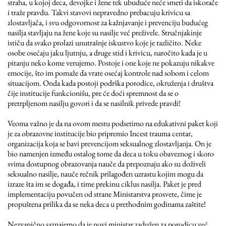
straha, u kojoj deca, devojke i žene tek ubuduće neće smeti da iskorače
i traže pravdu. Takvi stavovi nepravedno prebacuju krivicu sa
zlostavljača, i svu odgovornost za kažnjavanje i prevenciju budućeg
nasilja stavljaju na žene koje su nasilje već preživele. Stručnjakinje
ističu da svako prolazi unutrašnje iskustvo koje je različito. Neke
osobe osećaju jaku ljutnju, a druge stid i krivicu, naročito kada je u
pitanju neko kome verujemo. Postoje i one koje ne pokazuju nikakve
emocije, što im pomaže da vrate osećaj kontrole nad sobom i celom
situacijom. Onda kada postoji podrška porodice, okruženja i društva
čije institucije funkcionišu, pre će doći spremnost da se o
pretrpljenom nasilju govori i da se nasilnik privede pravdi!
Veoma važno je da na ovom mestu podsetimo na edukativni paket koji
je za obrazovne institucije bio pripremio Incest trauma centar,
organizacija koja se bavi prevencijom seksualnog zlostavljanja. On je
bio namenjen između ostalog tome da deca u toku obaveznog i skoro
svima dostupnog obrazovanja nauče da prepoznaju ako su doživeli
seksualno nasilje, nauče rečnik prilagođen uzrastu kojim mogu da
izraze šta im se događa, i time prekinu ciklus nasilja. Paket je pred
implementaciju povučen od strane Ministarstva prosvete, čime je
propuštena prilika da se neka deca u prethodnim godinama zaštite!
Nezvanično saznajemo da je novi ministar zadužen za porodicu već