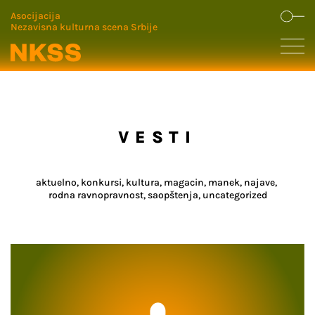
Asocijacija
Nezavisna kulturna scena Srbije
VESTI
aktuelno
konkursi
kultura
magacin
manek
najave
rodna ravnopravnost
saopštenja
uncategorized